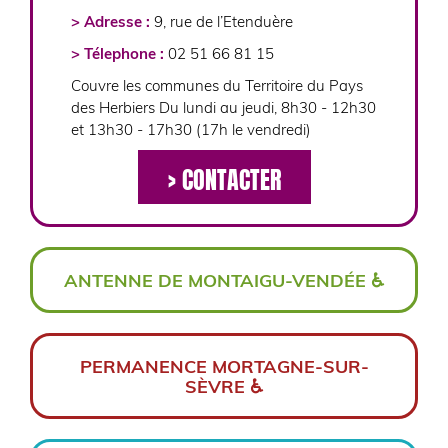
> Adresse :
9, rue de l’Etenduère
> Télephone :
02 51 66 81 15
Couvre les communes du Territoire du Pays
des Herbiers Du lundi au jeudi, 8h30 - 12h30
et 13h30 - 17h30 (17h le vendredi)
> CONTACTER
ANTENNE DE MONTAIGU-VENDÉE ♿
> Adresse :
74, avenue Villebois Mareuil
> Télephone :
02 51 46 46 10
PERMANENCE MORTAGNE-SUR-
Couvre les communes du Territoire de Terres
SÈVRE ♿
de Montaigu Du lundi au jeudi, 9h00 -
> Adresse :
Mairie - Place de la mairie
12h30 et 13h30 - 16h30 Vendredi 9h-
12h00